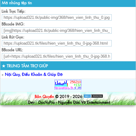
Mã nhúng tệp tin
Link Trực Tiếp:
BBcode IMG:
Link Rút Gọn:
BBcode URL:
★ TRUNG TÂM TRỢ GIÚP
»
Nội Quy, Điều Khoản & Giúp Đỡ
Bản Quyền
© 2019 - 2026
Dev : DucVuPro - Nguyễn Đức Vũ Entertainment