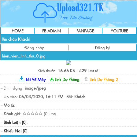
HOME
FB ADMIN
FANPAGE
YOUTUBE
Xin chào Khách!
Đăng nhập
Đăng ký
hien_vien_linh_thu_0.jpg
Kích thước:
16.66 KB
|
529
lượt tải
Tải Về Máy
|
Link Dự Phòng
|
Link Dự Phòng 2
- Định dạng:
image/jpeg
- Up vào:
06/03/2020, 16:11 PM
- Bởi:
Khách
-
Mô tả:
-
Đánh giá:
(0 lượt).
-
Bình Luận (0)
.
-
Khiếu Nại (0)
.