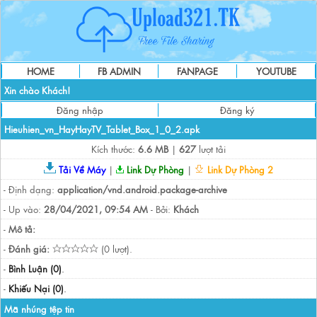
HOME
FB ADMIN
FANPAGE
YOUTUBE
Xin chào Khách!
Đăng nhập
Đăng ký
Hieuhien_vn_HayHayTV_Tablet_Box_1_0_2.apk
Kích thước:
6.6 MB
|
627
lượt tải
Tải Về Máy
|
Link Dự Phòng
|
Link Dự Phòng 2
- Định dạng:
application/vnd.android.package-archive
- Up vào:
28/04/2021, 09:54 AM
- Bởi:
Khách
-
Mô tả:
-
Đánh giá:
(0 lượt).
-
Bình Luận (0)
.
-
Khiếu Nại (0)
.
Mã nhúng tệp tin