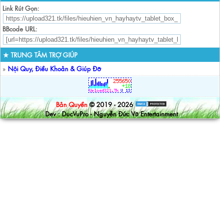
Link Rút Gọn:
BBcode URL:
★ TRUNG TÂM TRỢ GIÚP
»
Nội Quy, Điều Khoản & Giúp Đỡ
Bản Quyền
© 2019 - 2026
Dev : DucVuPro - Nguyễn Đức Vũ Entertainment