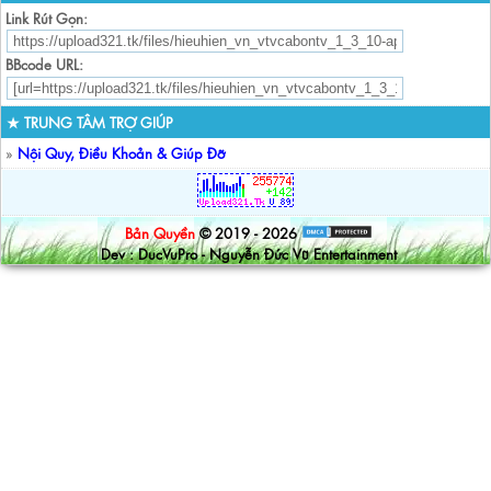
Link Rút Gọn:
BBcode URL:
★ TRUNG TÂM TRỢ GIÚP
»
Nội Quy, Điều Khoản & Giúp Đỡ
Bản Quyền
© 2019 - 2026
Dev : DucVuPro - Nguyễn Đức Vũ Entertainment