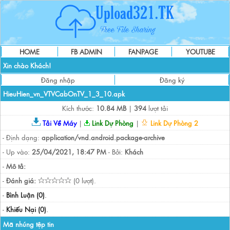
HOME
FB ADMIN
FANPAGE
YOUTUBE
Xin chào Khách!
Đăng nhập
Đăng ký
HieuHien_vn_VTVCabOnTV_1_3_10.apk
Kích thước:
10.84 MB
|
394
lượt tải
Tải Về Máy
|
Link Dự Phòng
|
Link Dự Phòng 2
- Định dạng:
application/vnd.android.package-archive
- Up vào:
25/04/2021, 18:47 PM
- Bởi:
Khách
-
Mô tả:
-
Đánh giá:
(0 lượt).
-
Bình Luận (0)
.
-
Khiếu Nại (0)
.
Mã nhúng tệp tin