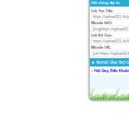
Mã nhúng tệp tin
Link Trực Tiếp:
BBcode IMG:
Link Rút Gọn:
BBcode URL:
★ TRUNG TÂM TRỢ G
»
Nội Quy, Điều Khoả