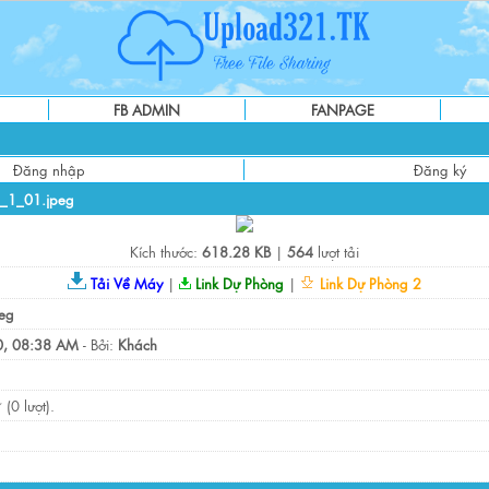
FB ADMIN
FANPAGE
Đăng nhập
Đăng ký
d_1_01.jpeg
Kích thước:
618.28 KB
|
564
lượt tải
Tải Về Máy
|
Link Dự Phòng
|
Link Dự Phòng 2
eg
, 08:38 AM
- Bởi:
Khách
(0 lượt).