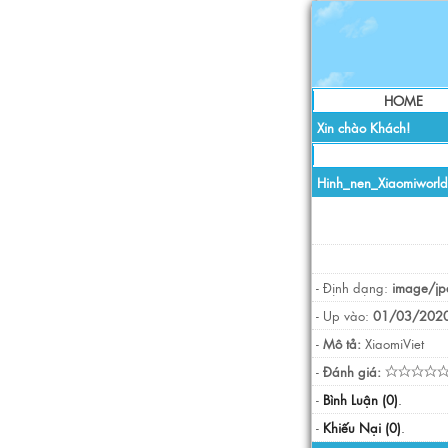
HOME
Xin chào Khách!
Hinh_nen_Xiaomiworl
- Định dạng:
image/jp
- Up vào:
01/03/2020
-
Mô tả:
XiaomiViet
-
Đánh giá:
-
Bình Luận (0)
.
-
Khiếu Nại (0)
.