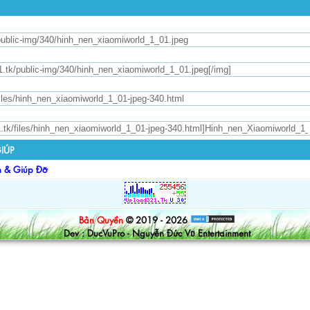
IÚP
n & Giúp Đỡ
Bản Quyền
© 2019 - 2026
Dev : DucVuPro - Nguyễn Đức Vũ Entertainment