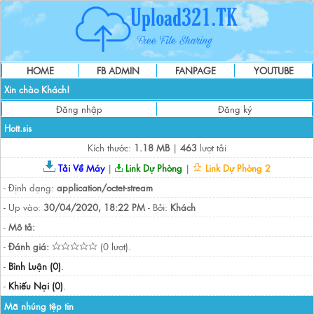
HOME
FB ADMIN
FANPAGE
YOUTUBE
Xin chào Khách!
Đăng nhập
Đăng ký
Hott.sis
Kích thước:
1.18 MB
|
463
lượt tải
Tải Về Máy
|
Link Dự Phòng
|
Link Dự Phòng 2
- Định dạng:
application/octet-stream
- Up vào:
30/04/2020, 18:22 PM
- Bởi:
Khách
-
Mô tả:
-
Đánh giá:
(0 lượt).
-
Bình Luận (0)
.
-
Khiếu Nại (0)
.
Mã nhúng tệp tin