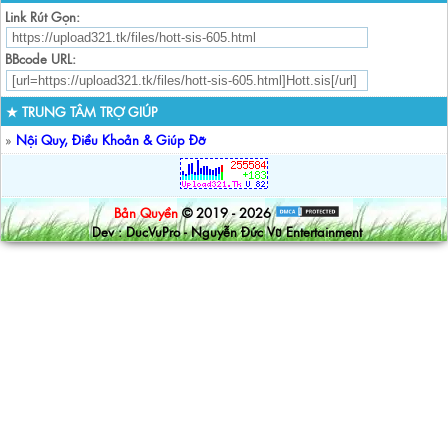
Link Rút Gọn:
BBcode URL:
★ TRUNG TÂM TRỢ GIÚP
»
Nội Quy, Điều Khoản & Giúp Đỡ
Bản Quyền
© 2019 - 2026
Dev : DucVuPro - Nguyễn Đức Vũ Entertainment