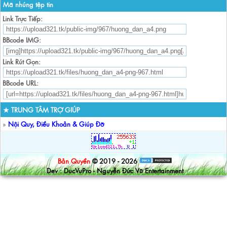
Mã nhúng tệp tin
Link Trực Tiếp:
BBcode IMG:
Link Rút Gọn:
BBcode URL:
★ TRUNG TÂM TRỢ GIÚP
»
Nội Quy, Điều Khoản & Giúp Đỡ
Bản Quyền
© 2019 - 2026
Dev : DucVuPro - Nguyễn Đức Vũ Entertainment