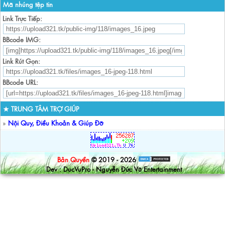
Mã nhúng tệp tin
Link Trực Tiếp:
BBcode IMG:
Link Rút Gọn:
BBcode URL:
★ TRUNG TÂM TRỢ GIÚP
»
Nội Quy, Điều Khoản & Giúp Đỡ
Bản Quyền
© 2019 - 2026
Dev : DucVuPro - Nguyễn Đức Vũ Entertainment