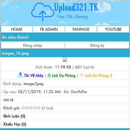
HOME
FB ADMIN
FANPAGE
YOUTUBE
Xin chào Khách!
Đăng nhập
Đăng ký
images_16.jpeg
Kích thước:
11.98 KB
|
621
lượt tải
Tải Về Máy
|
Link Dự Phòng
|
Link Dự Phòng 2
- Định dạng:
image/jpeg
- Up vào:
02/11/2019, 11:22 AM
- Bởi:
DucVuPro
-
Mô tả:
-
Đánh giá:
(0 lượt).
-
Bình Luận (0)
.
-
Khiếu Nại (0)
.