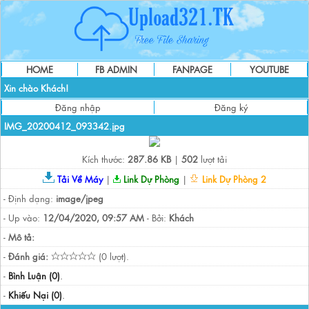
HOME
FB ADMIN
FANPAGE
YOUTUBE
Xin chào Khách!
Đăng nhập
Đăng ký
IMG_20200412_093342.jpg
Kích thước:
287.86 KB
|
502
lượt tải
Tải Về Máy
|
Link Dự Phòng
|
Link Dự Phòng 2
- Định dạng:
image/jpeg
- Up vào:
12/04/2020, 09:57 AM
- Bởi:
Khách
-
Mô tả:
-
Đánh giá:
(0 lượt).
-
Bình Luận (0)
.
-
Khiếu Nại (0)
.