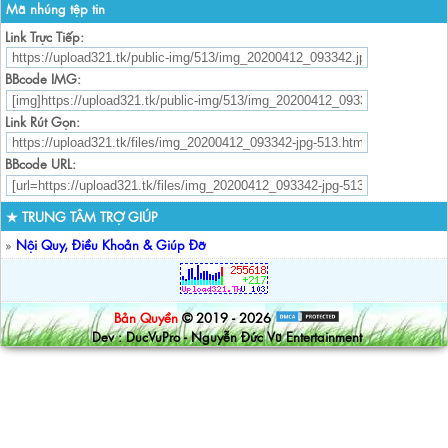
Mã nhúng tệp tin
Link Trực Tiếp:
BBcode IMG:
Link Rút Gọn:
BBcode URL:
★ TRUNG TÂM TRỢ GIÚP
»
Nội Quy, Điều Khoản & Giúp Đỡ
Bản Quyền
© 2019 - 2026
Dev : DucVuPro - Nguyễn Đức Vũ Entertainment