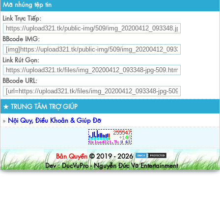
Mã nhúng tệp tin
Link Trực Tiếp:
BBcode IMG:
Link Rút Gọn:
BBcode URL:
★ TRUNG TÂM TRỢ GIÚP
»
Nội Quy, Điều Khoản & Giúp Đỡ
Bản Quyền
© 2019 - 2026
Dev : DucVuPro - Nguyễn Đức Vũ Entertainment