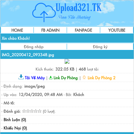
HOME
FB ADMIN
FANPAGE
YOUTUBE
Xin chào Khách!
Đăng nhập
Đăng ký
IMG_20200412_093348.jpg
Kích thước:
322.05 KB
|
468
lượt tải
Tải Về Máy
|
Link Dự Phòng
|
Link Dự Phòng 2
- Định dạng:
image/jpeg
- Up vào:
12/04/2020, 09:48 AM
- Bởi:
Khách
-
Mô tả:
-
Đánh giá:
(0 lượt).
-
Bình Luận (0)
.
-
Khiếu Nại (0)
.