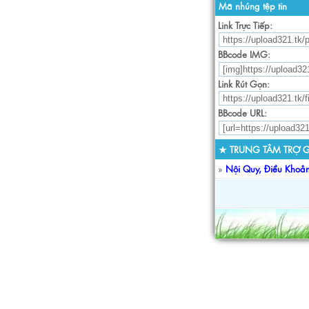
Mã nhúng tệp tin
Link Trực Tiếp:
BBcode IMG:
Link Rút Gọn:
BBcode URL:
★ TRUNG TÂM TRỢ G
»
Nội Quy, Điều Khoả