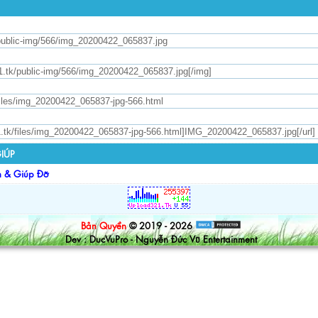
IÚP
n & Giúp Đỡ
Bản Quyền
© 2019 - 2026
Dev : DucVuPro - Nguyễn Đức Vũ Entertainment