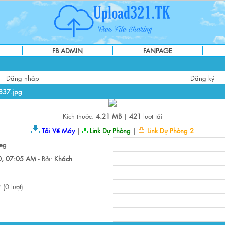
FB ADMIN
FANPAGE
Đăng nhập
Đăng ký
37.jpg
Kích thước:
4.21 MB
|
421
lượt tải
Tải Về Máy
|
Link Dự Phòng
|
Link Dự Phòng 2
eg
, 07:05 AM
- Bởi:
Khách
(0 lượt).