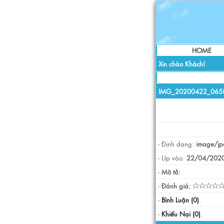
HOME
Xin chào Khách!
IMG_20200422_0658
- Định dạng:
image/jp
- Up vào:
22/04/2020
-
Mô tả:
-
Đánh giá:
-
Bình Luận (0)
.
-
Khiếu Nại (0)
.