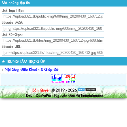
Mã nhúng tệp tin
Link Trực Tiếp:
BBcode IMG:
Link Rút Gọn:
BBcode URL:
★ TRUNG TÂM TRỢ GIÚP
»
Nội Quy, Điều Khoản & Giúp Đỡ
Bản Quyền
© 2019 - 2026
Dev : DucVuPro - Nguyễn Đức Vũ Entertainment