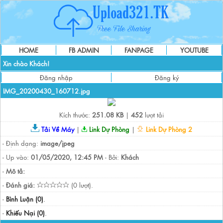
HOME
FB ADMIN
FANPAGE
YOUTUBE
Xin chào Khách!
Đăng nhập
Đăng ký
IMG_20200430_160712.jpg
Kích thước:
251.08 KB
|
452
lượt tải
Tải Về Máy
|
Link Dự Phòng
|
Link Dự Phòng 2
- Định dạng:
image/jpeg
- Up vào:
01/05/2020, 12:45 PM
- Bởi:
Khách
-
Mô tả:
-
Đánh giá:
(0 lượt).
-
Bình Luận (0)
.
-
Khiếu Nại (0)
.