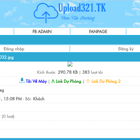
FB ADMIN
FANPAGE
Đăng nhập
Đăng ký
32.jpg
Kích thước:
290.78 KB
|
383
lượt tải
Tải Về Máy
|
Link Dự Phòng
|
Link Dự Phòng 2
eg
, 15:08 PM
- Bởi:
Khách
(0 lượt).