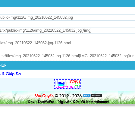
IÚP
n & Giúp Đỡ
Bản Quyền
© 2019 - 2026
Dev : DucVuPro - Nguyễn Đức Vũ Entertainment