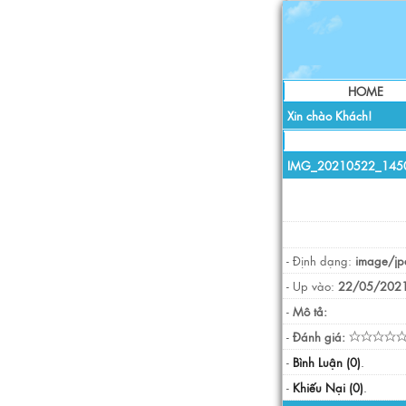
HOME
Xin chào Khách!
IMG_20210522_1450
- Định dạng:
image/jp
- Up vào:
22/05/2021
-
Mô tả:
-
Đánh giá:
-
Bình Luận (0)
.
-
Khiếu Nại (0)
.