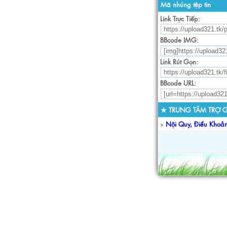
Mã nhúng tệp tin
Link Trực Tiếp:
BBcode IMG:
Link Rút Gọn:
BBcode URL:
★ TRUNG TÂM TRỢ G
»
Nội Quy, Điều Khoả