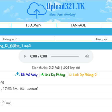
FB ADMIN
FANPAGE
Đăng nhập
Đăng ký
ung_Di_你莫走_1.mp3
Kích thước:
3.3 MB
|
506
lượt tải
Tải Về Máy
|
Link Dự Phòng
|
Link Dự Phòng 2
peg
, 17:53 PM
- Bởi:
usertest1
(0 lượt).