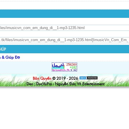
IÚP
n & Giúp Đỡ
Bản Quyền
© 2019 - 2026
Dev : DucVuPro - Nguyễn Đức Vũ Entertainment