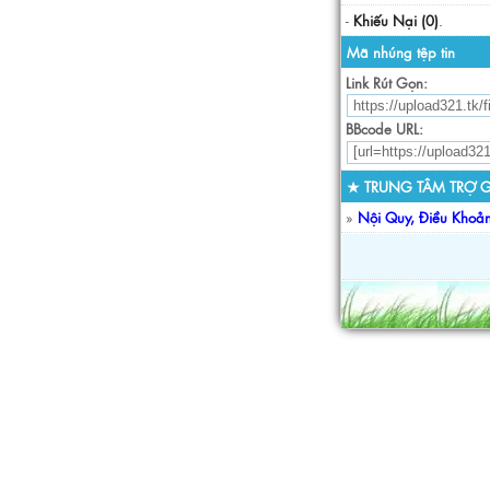
-
Khiếu Nại (0)
.
Mã nhúng tệp tin
Link Rút Gọn:
BBcode URL:
★ TRUNG TÂM TRỢ G
»
Nội Quy, Điều Khoả