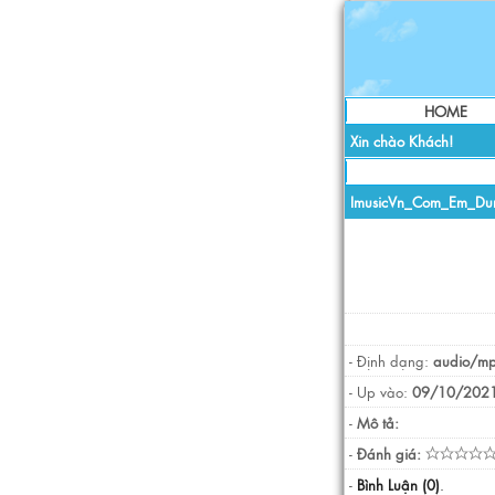
HOME
Xin chào Khách!
ImusicVn_Com_Em_D
- Định dạng:
audio/m
- Up vào:
09/10/2021
-
Mô tả:
-
Đánh giá:
-
Bình Luận (0)
.