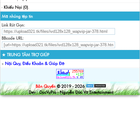
-
Khiếu Nại (0)
.
Mã nhúng tệp tin
Link Rút Gọn:
BBcode URL:
★ TRUNG TÂM TRỢ GIÚP
»
Nội Quy, Điều Khoản & Giúp Đỡ
Bản Quyền
© 2019 - 2026
Dev : DucVuPro - Nguyễn Đức Vũ Entertainment