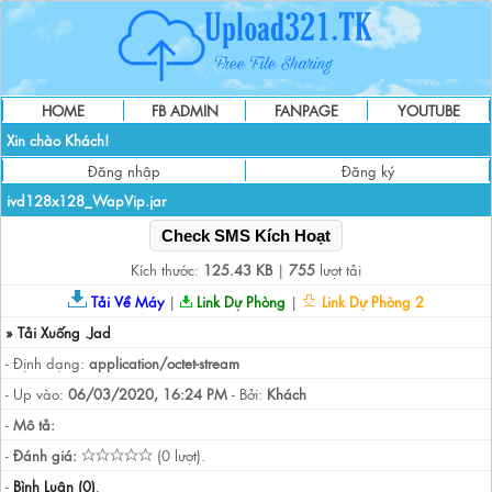
HOME
FB ADMIN
FANPAGE
YOUTUBE
Xin chào Khách!
Đăng nhập
Đăng ký
ivd128x128_WapVip.jar
Check SMS Kích Hoạt
Kích thước:
125.43 KB
|
755
lượt tải
Tải Về Máy
|
Link Dự Phòng
|
Link Dự Phòng 2
» Tải Xuống .Jad
- Định dạng:
application/octet-stream
- Up vào:
06/03/2020, 16:24 PM
- Bởi:
Khách
-
Mô tả:
-
Đánh giá:
(0 lượt).
-
Bình Luận (0)
.