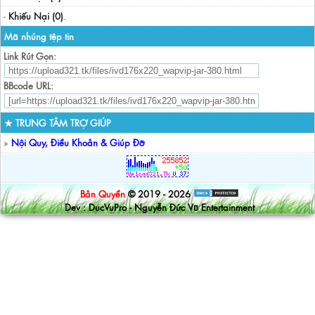
-
Khiếu Nại (0)
.
Mã nhúng tệp tin
Link Rút Gọn:
BBcode URL:
★ TRUNG TÂM TRỢ GIÚP
»
Nội Quy, Điều Khoản & Giúp Đỡ
Bản Quyền
© 2019 - 2026
Dev : DucVuPro - Nguyễn Đức Vũ Entertainment