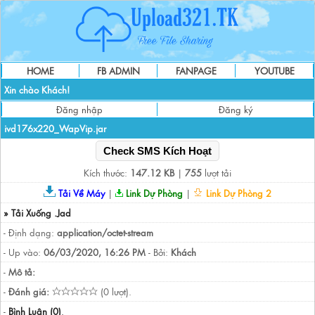
HOME
FB ADMIN
FANPAGE
YOUTUBE
Xin chào Khách!
Đăng nhập
Đăng ký
ivd176x220_WapVip.jar
Check SMS Kích Hoạt
Kích thước:
147.12 KB
|
755
lượt tải
Tải Về Máy
|
Link Dự Phòng
|
Link Dự Phòng 2
» Tải Xuống .Jad
- Định dạng:
application/octet-stream
- Up vào:
06/03/2020, 16:26 PM
- Bởi:
Khách
-
Mô tả:
-
Đánh giá:
(0 lượt).
-
Bình Luận (0)
.