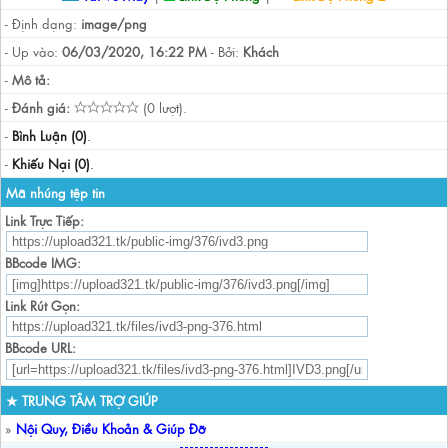
- Định dạng:
image/png
- Up vào:
06/03/2020, 16:22 PM
- Bởi:
Khách
-
Mô tả:
-
Đánh giá:
(0 lượt).
-
Bình Luận (0)
.
-
Khiếu Nại (0)
.
Mã nhúng tệp tin
Link Trực Tiếp:
BBcode IMG:
Link Rút Gọn:
BBcode URL:
★ TRUNG TÂM TRỢ GIÚP
»
Nội Quy, Điều Khoản & Giúp Đỡ