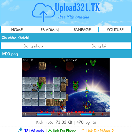
HOME
FB ADMIN
FANPAGE
YOUTUBE
Xin chào Khách!
Đăng nhập
Đăng ký
IVD3.png
Kích thước:
73.35 KB
|
470
lượt tải
Tải Về Máy
|
Link Dự Phòng
|
Link Dự Phòng 2