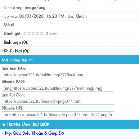
- Định dạng:
image/png
- Up vào:
06/03/2020, 16:23 PM
- Bởi:
Khách
-
Mô tả:
-
Đánh giá:
(0 lượt).
-
Bình Luận (0)
.
-
Khiếu Nại (0)
.
Mã nhúng tệp tin
Link Trực Tiếp:
BBcode IMG:
Link Rút Gọn:
BBcode URL:
★ TRUNG TÂM TRỢ GIÚP
»
Nội Quy, Điều Khoản & Giúp Đỡ