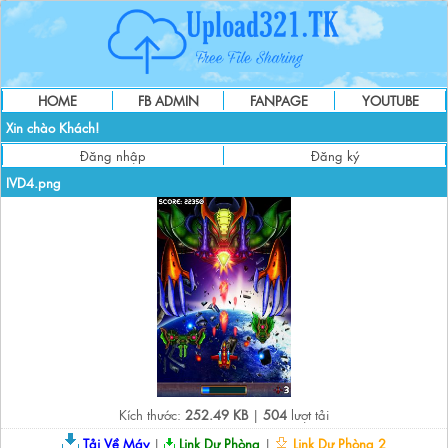
HOME
FB ADMIN
FANPAGE
YOUTUBE
Xin chào Khách!
Đăng nhập
Đăng ký
IVD4.png
Kích thước:
252.49 KB
|
504
lượt tải
Tải Về Máy
|
Link Dự Phòng
|
Link Dự Phòng 2