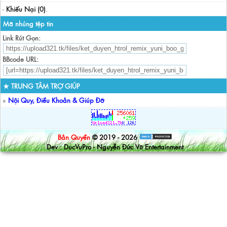
-
Khiếu Nại (0)
.
Mã nhúng tệp tin
Link Rút Gọn:
BBcode URL:
★ TRUNG TÂM TRỢ GIÚP
»
Nội Quy, Điều Khoản & Giúp Đỡ
Bản Quyền
© 2019 - 2026
Dev : DucVuPro - Nguyễn Đức Vũ Entertainment