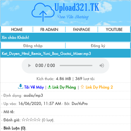
HOME
FB ADMIN
FANPAGE
YOUTUBE
Xin chào Khách!
Đăng nhập
Đăng ký
Ket_Duyen_Htrol_Remix_Yuni_Boo_Goctoi_Mixer.mp3
Kích thước:
4.86 MB
|
369
lượt tải
Tải Về Máy
|
Link Dự Phòng
|
Link Dự Phòng 2
- Định dạng:
audio/mp3
- Up vào:
16/06/2020, 11:57 AM
- Bởi:
DucVuPro
-
Mô tả:
-
Đánh giá:
(0 lượt).
-
Bình Luận (0)
.