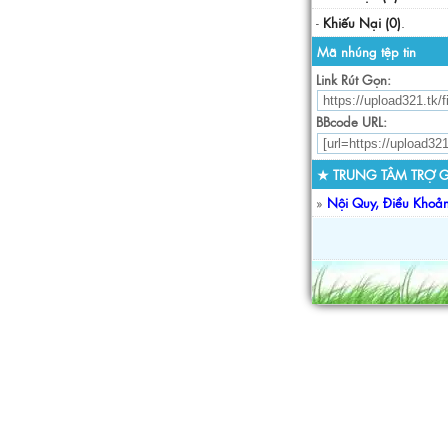
-
Khiếu Nại (0)
.
Mã nhúng tệp tin
Link Rút Gọn:
BBcode URL:
★ TRUNG TÂM TRỢ G
»
Nội Quy, Điều Khoả