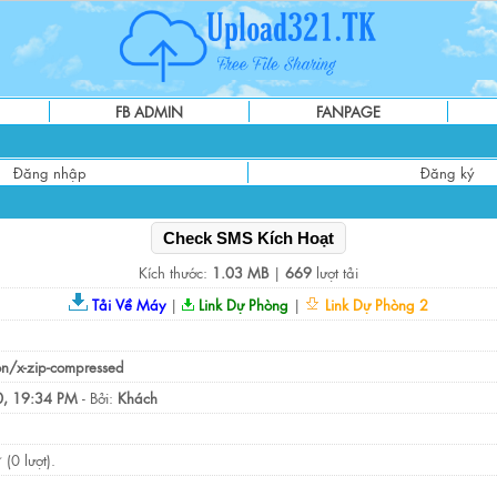
FB ADMIN
FANPAGE
Đăng nhập
Đăng ký
Check SMS Kích Hoạt
Kích thước:
1.03 MB
|
669
lượt tải
Tải Về Máy
|
Link Dự Phòng
|
Link Dự Phòng 2
on/x-zip-compressed
, 19:34 PM
- Bởi:
Khách
(0 lượt).