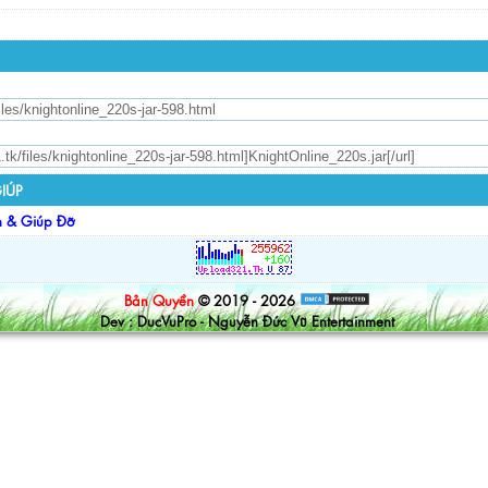
IÚP
n & Giúp Đỡ
Bản Quyền
© 2019 - 2026
Dev : DucVuPro - Nguyễn Đức Vũ Entertainment