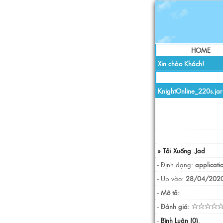
HOME
Xin chào Khách!
KnightOnline_220s.jar
» Tải Xuống .Jad
- Định dạng:
applicati
- Up vào:
28/04/2020
-
Mô tả:
-
Đánh giá:
-
Bình Luận (0)
.