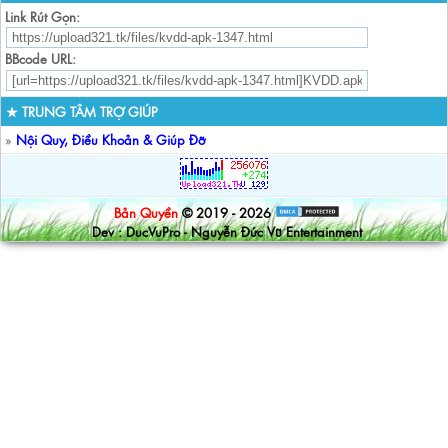
Link Rút Gọn:
BBcode URL:
★ TRUNG TÂM TRỢ GIÚP
»
Nội Quy, Điều Khoản & Giúp Đỡ
Bản Quyền
© 2019 - 2026
Dev : DucVuPro - Nguyễn Đức Vũ Entertainment