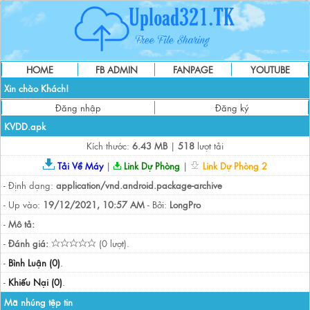
HOME
FB ADMIN
FANPAGE
YOUTUBE
Xin chào Khách!
Đăng nhập
Đăng ký
KVDD.apk
Kích thước:
6.43 MB
|
518
lượt tải
Tải Về Máy
|
Link Dự Phòng
|
Link Dự Phòng 2
- Định dạng:
application/vnd.android.package-archive
- Up vào:
19/12/2021, 10:57 AM
- Bởi:
LongPro
-
Mô tả:
-
Đánh giá:
(0 lượt).
-
Bình Luận (0)
.
-
Khiếu Nại (0)
.
Mã nhúng tệp tin