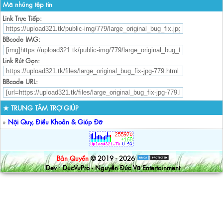
Mã nhúng tệp tin
Link Trực Tiếp:
BBcode IMG:
Link Rút Gọn:
BBcode URL:
★ TRUNG TÂM TRỢ GIÚP
»
Nội Quy, Điều Khoản & Giúp Đỡ
Bản Quyền
© 2019 - 2026
Dev : DucVuPro - Nguyễn Đức Vũ Entertainment