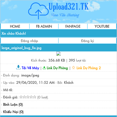
HOME
FB ADMIN
FANPAGE
YOUTUBE
Xin chào Khách!
Đăng nhập
Đăng ký
large_original_bug_fix.jpg
Kích thước:
356.68 KB
|
395
lượt tải
Tải Về Máy
|
Link Dự Phòng
|
Link Dự Phòng 2
- Định dạng:
image/jpeg
- Up vào:
29/06/2020, 11:52 AM
- Bởi:
Khách
-
Mô tả:
-
Đánh giá:
(0 lượt).
-
Bình Luận (0)
.
-
Khiếu Nại (0)
.