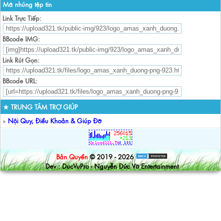
Mã nhúng tệp tin
Link Trực Tiếp:
BBcode IMG:
Link Rút Gọn:
BBcode URL:
★ TRUNG TÂM TRỢ GIÚP
»
Nội Quy, Điều Khoản & Giúp Đỡ
Bản Quyền
© 2019 - 2026
Dev : DucVuPro - Nguyễn Đức Vũ Entertainment