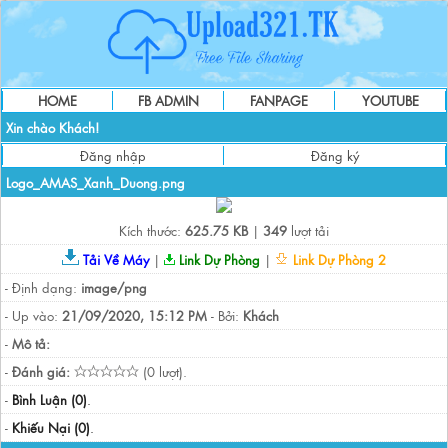
HOME
FB ADMIN
FANPAGE
YOUTUBE
Xin chào Khách!
Đăng nhập
Đăng ký
Logo_AMAS_Xanh_Duong.png
Kích thước:
625.75 KB
|
349
lượt tải
Tải Về Máy
|
Link Dự Phòng
|
Link Dự Phòng 2
- Định dạng:
image/png
- Up vào:
21/09/2020, 15:12 PM
- Bởi:
Khách
-
Mô tả:
-
Đánh giá:
(0 lượt).
-
Bình Luận (0)
.
-
Khiếu Nại (0)
.