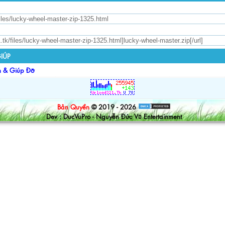
IÚP
n & Giúp Đỡ
Bản Quyền
© 2019 - 2026
Dev : DucVuPro - Nguyễn Đức Vũ Entertainment