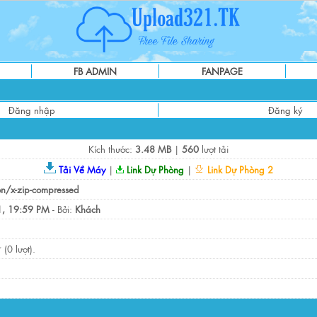
FB ADMIN
FANPAGE
Đăng nhập
Đăng ký
Kích thước:
3.48 MB
|
560
lượt tải
Tải Về Máy
|
Link Dự Phòng
|
Link Dự Phòng 2
on/x-zip-compressed
, 19:59 PM
- Bởi:
Khách
(0 lượt).