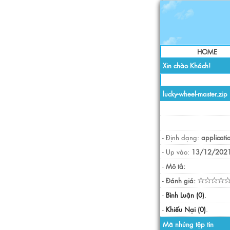
HOME
Xin chào Khách!
lucky-wheel-master.zip
- Định dạng:
applicati
- Up vào:
13/12/2021
-
Mô tả:
-
Đánh giá:
-
Bình Luận (0)
.
-
Khiếu Nại (0)
.
Mã nhúng tệp tin