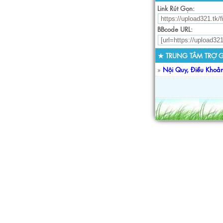
Link Rút Gọn:
BBcode URL:
★ TRUNG TÂM TRỢ G
»
Nội Quy, Điều Khoả