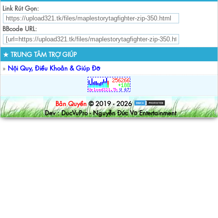
Link Rút Gọn:
BBcode URL:
★ TRUNG TÂM TRỢ GIÚP
»
Nội Quy, Điều Khoản & Giúp Đỡ
Bản Quyền
© 2019 - 2026
Dev : DucVuPro - Nguyễn Đức Vũ Entertainment