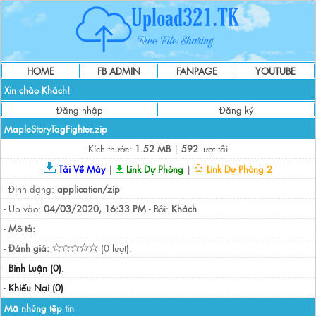
HOME
FB ADMIN
FANPAGE
YOUTUBE
Xin chào Khách!
Đăng nhập
Đăng ký
MapleStoryTagFighter.zip
Kích thước:
1.52 MB
|
592
lượt tải
Tải Về Máy
|
Link Dự Phòng
|
Link Dự Phòng 2
- Định dạng:
application/zip
- Up vào:
04/03/2020, 16:33 PM
- Bởi:
Khách
-
Mô tả:
-
Đánh giá:
(0 lượt).
-
Bình Luận (0)
.
-
Khiếu Nại (0)
.
Mã nhúng tệp tin