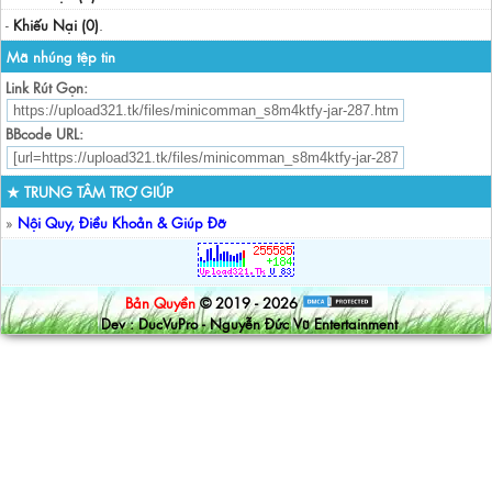
-
Khiếu Nại (0)
.
Mã nhúng tệp tin
Link Rút Gọn:
BBcode URL:
★ TRUNG TÂM TRỢ GIÚP
»
Nội Quy, Điều Khoản & Giúp Đỡ
Bản Quyền
© 2019 - 2026
Dev : DucVuPro - Nguyễn Đức Vũ Entertainment