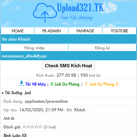
HOME
FB ADMIN
FANPAGE
YOUTUBE
Xin chào Khách!
Đăng nhập
Đăng ký
minicomman_s8m4ktfy.jar
Check SMS Kích Hoạt
Kích thước:
277.05 KB
|
950
lượt tải
Tải Về Máy
|
Link Dự Phòng
|
Link Dự Phòng 2
» Tải Xuống .Jad
- Định dạng:
application/java-archive
- Up vào:
14/02/2020, 21:09 PM
- Bởi:
Khách
-
Mô tả:
-
Đánh giá:
(0 lượt).
-
Bình Luận (0)
.