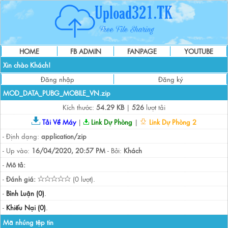
HOME
FB ADMIN
FANPAGE
YOUTUBE
Xin chào Khách!
Đăng nhập
Đăng ký
MOD_DATA_PUBG_MOBILE_VN.zip
Kích thước:
54.29 KB
|
526
lượt tải
Tải Về Máy
|
Link Dự Phòng
|
Link Dự Phòng 2
- Định dạng:
application/zip
- Up vào:
16/04/2020, 20:57 PM
- Bởi:
Khách
-
Mô tả:
-
Đánh giá:
(0 lượt).
-
Bình Luận (0)
.
-
Khiếu Nại (0)
.
Mã nhúng tệp tin