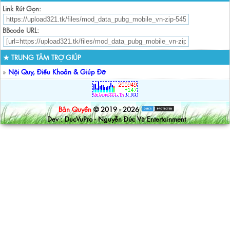
Link Rút Gọn:
BBcode URL:
★ TRUNG TÂM TRỢ GIÚP
»
Nội Quy, Điều Khoản & Giúp Đỡ
Bản Quyền
© 2019 - 2026
Dev : DucVuPro - Nguyễn Đức Vũ Entertainment