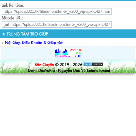
Link Rút Gọn:
BBcode URL:
★ TRUNG TÂM TRỢ GIÚP
»
Nội Quy, Điều Khoản & Giúp Đỡ
Bản Quyền
© 2019 - 2026
Dev : DucVuPro - Nguyễn Đức Vũ Entertainment