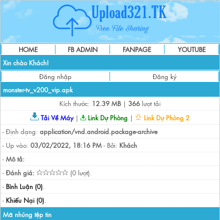
HOME
FB ADMIN
FANPAGE
YOUTUBE
Xin chào Khách!
Đăng nhập
Đăng ký
monster-tv_v200_vip.apk
Kích thước:
12.39 MB
|
366
lượt tải
Tải Về Máy
|
Link Dự Phòng
|
Link Dự Phòng 2
- Định dạng:
application/vnd.android.package-archive
- Up vào:
03/02/2022, 18:16 PM
- Bởi:
Khách
-
Mô tả:
-
Đánh giá:
(0 lượt).
-
Bình Luận (0)
.
-
Khiếu Nại (0)
.
Mã nhúng tệp tin