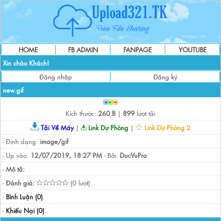
HOME
FB ADMIN
FANPAGE
YOUTUBE
Xin chào Khách!
Đăng nhập
Đăng ký
new.gif
Kích thước:
260 B
|
899
lượt tải
Tải Về Máy
|
Link Dự Phòng
|
Link Dự Phòng 2
- Định dạng:
image/gif
- Up vào:
12/07/2019, 18:27 PM
- Bởi:
DucVuPro
-
Mô tả:
-
Đánh giá:
(0 lượt).
-
Bình Luận (0)
.
-
Khiếu Nại (0)
.