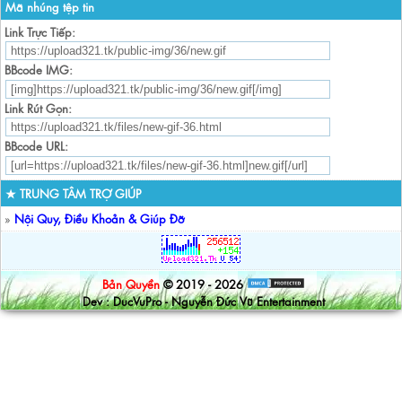
Mã nhúng tệp tin
Link Trực Tiếp:
BBcode IMG:
Link Rút Gọn:
BBcode URL:
★ TRUNG TÂM TRỢ GIÚP
»
Nội Quy, Điều Khoản & Giúp Đỡ
Bản Quyền
© 2019 - 2026
Dev : DucVuPro - Nguyễn Đức Vũ Entertainment