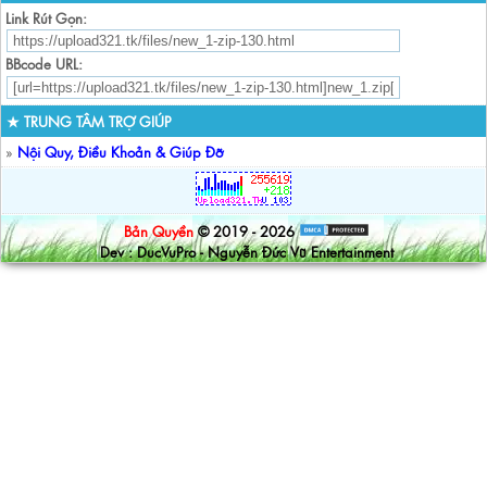
Link Rút Gọn:
BBcode URL:
★ TRUNG TÂM TRỢ GIÚP
»
Nội Quy, Điều Khoản & Giúp Đỡ
Bản Quyền
© 2019 - 2026
Dev : DucVuPro - Nguyễn Đức Vũ Entertainment