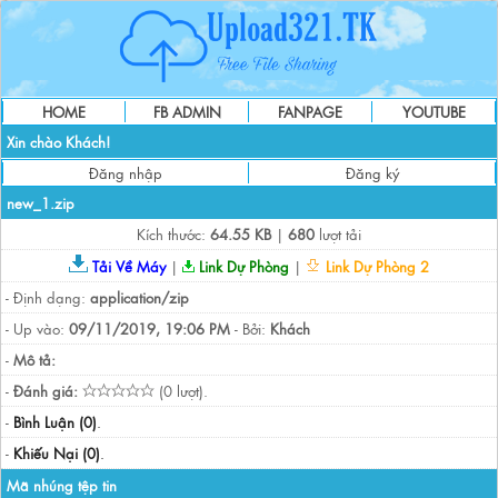
HOME
FB ADMIN
FANPAGE
YOUTUBE
Xin chào Khách!
Đăng nhập
Đăng ký
new_1.zip
Kích thước:
64.55 KB
|
680
lượt tải
Tải Về Máy
|
Link Dự Phòng
|
Link Dự Phòng 2
- Định dạng:
application/zip
- Up vào:
09/11/2019, 19:06 PM
- Bởi:
Khách
-
Mô tả:
-
Đánh giá:
(0 lượt).
-
Bình Luận (0)
.
-
Khiếu Nại (0)
.
Mã nhúng tệp tin