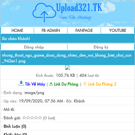
HOME
FB ADMIN
FANPAGE
YOUTUBE
Xin chào Khách!
Đăng nhập
Đăng ký
nhung_thuat_ngu_game_duoc_dung_nhieu_den_noi_khong_biet_choi_cun
_942ec1.png
Kích thước:
105.76 KB
|
404
lượt tải
Tải Về Máy
|
Link Dự Phòng
|
Link Dự Phòng 2
- Định dạng:
image/png
- Up vào:
19/09/2020, 07:56 AM
- Bởi:
Khách
-
Mô tả:
-
Đánh giá:
(0 lượt).
-
Bình Luận (0)
.
-
Khiếu Nại (0)
.