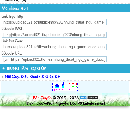
Mã nhúng tệp tin
Link Trực Tiếp:
BBcode IMG:
Link Rút Gọn:
BBcode URL:
★ TRUNG TÂM TRỢ GIÚP
»
Nội Quy, Điều Khoản & Giúp Đỡ
Bản Quyền
© 2019 - 2026
Dev : DucVuPro - Nguyễn Đức Vũ Entertainment