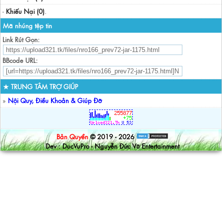
-
Khiếu Nại (0)
.
Mã nhúng tệp tin
Link Rút Gọn:
BBcode URL:
★ TRUNG TÂM TRỢ GIÚP
»
Nội Quy, Điều Khoản & Giúp Đỡ
Bản Quyền
© 2019 - 2026
Dev : DucVuPro - Nguyễn Đức Vũ Entertainment