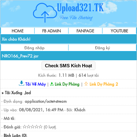
HOME
FB ADMIN
FANPAGE
YOUTUBE
Xin chào Khách!
Đăng nhập
Đăng ký
NRO166_Prev72.jar
Check SMS Kích Hoạt
Kích thước:
1.11 MB
|
614
lượt tải
Tải Về Máy
|
Link Dự Phòng
|
Link Dự Phòng 2
» Tải Xuống .Jad
- Định dạng:
application/octet-stream
- Up vào:
08/08/2021, 16:49 PM
- Bởi:
Khách
-
Mô tả:
-
Đánh giá:
(0 lượt).
-
Bình Luận (0)
.