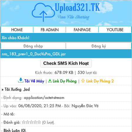
HOME
FB ADMIN
FANPAGE
YOUTUBE
Xin chào Khách!
Đăng nhập
Đăng ký
nro_183_prev1_0_DucVuPro_GDL.jar
Check SMS Kích Hoạt
Kích thước:
678.09 KB
|
530
lượt tải
Tải Về Máy
|
Link Dự Phòng
|
Link Dự Phòng 2
» Tải Xuống .Jad
- Định dạng:
application/octet-stream
- Up vào:
06/08/2020, 21:25 PM
- Bởi:
Nguyễn Đức Vũ
-
Mô tả:
-
Đánh giá:
(0 lượt).
-
Bình Luận (0)
.