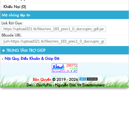
-
Khiếu Nại (0)
.
Mã nhúng tệp tin
Link Rút Gọn:
BBcode URL:
★ TRUNG TÂM TRỢ GIÚP
»
Nội Quy, Điều Khoản & Giúp Đỡ
Bản Quyền
© 2019 - 2026
Dev : DucVuPro - Nguyễn Đức Vũ Entertainment