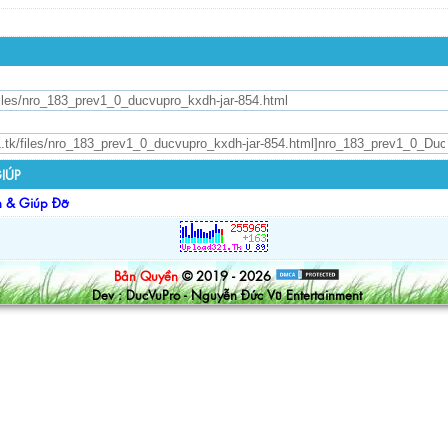
IÚP
n & Giúp Đỡ
Bản Quyền
© 2019 - 2026
Dev : DucVuPro - Nguyễn Đức Vũ Entertainment