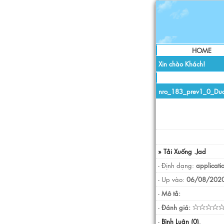
HOME
Xin chào Khách!
nro_183_prev1_0_Duc
» Tải Xuống .Jad
- Định dạng:
applicati
- Up vào:
06/08/2020
-
Mô tả:
-
Đánh giá:
-
Bình Luận (0)
.