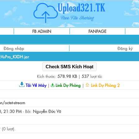
FB ADMIN
FANPAGE
Đăng nhập
Đăng ký
VuPro_KXDH.jar
Check SMS Kích Hoạt
Kích thước:
578.98 KB
|
537
lượt tải
Tải Về Máy
|
Link Dự Phòng
|
Link Dự Phòng 2
on/octet-stream
, 21:30 PM
- Bởi:
Nguyễn Đức Vũ
(0 lượt).