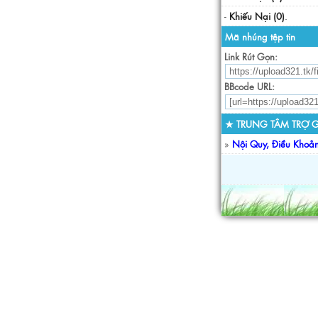
-
Khiếu Nại (0)
.
Mã nhúng tệp tin
Link Rút Gọn:
BBcode URL:
★ TRUNG TÂM TRỢ G
»
Nội Quy, Điều Khoả