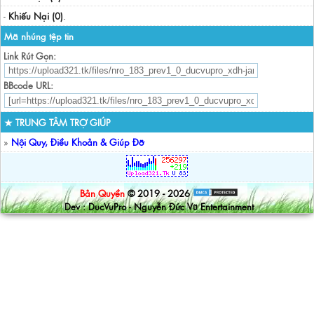
-
Khiếu Nại (0)
.
Mã nhúng tệp tin
Link Rút Gọn:
BBcode URL:
★ TRUNG TÂM TRỢ GIÚP
»
Nội Quy, Điều Khoản & Giúp Đỡ
Bản Quyền
© 2019 - 2026
Dev : DucVuPro - Nguyễn Đức Vũ Entertainment