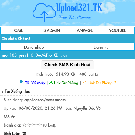
HOME
FB ADMIN
FANPAGE
YOUTUBE
Xin chào Khách!
Đăng nhập
Đăng ký
nro_183_prev1_0_DucVuPro_XDH.jar
Check SMS Kích Hoạt
Kích thước:
514.98 KB
|
488
lượt tải
Tải Về Máy
|
Link Dự Phòng
|
Link Dự Phòng 2
» Tải Xuống .Jad
- Định dạng:
application/octet-stream
- Up vào:
06/08/2020, 21:26 PM
- Bởi:
Nguyễn Đức Vũ
-
Mô tả:
-
Đánh giá:
(0 lượt).
-
Bình Luận (0)
.