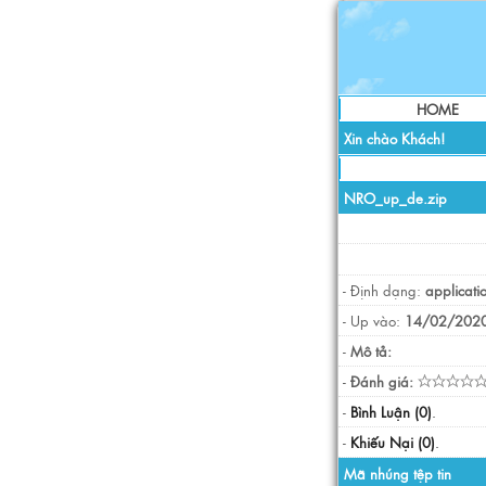
HOME
Xin chào Khách!
NRO_up_de.zip
- Định dạng:
applicati
- Up vào:
14/02/2020
-
Mô tả:
-
Đánh giá:
-
Bình Luận (0)
.
-
Khiếu Nại (0)
.
Mã nhúng tệp tin