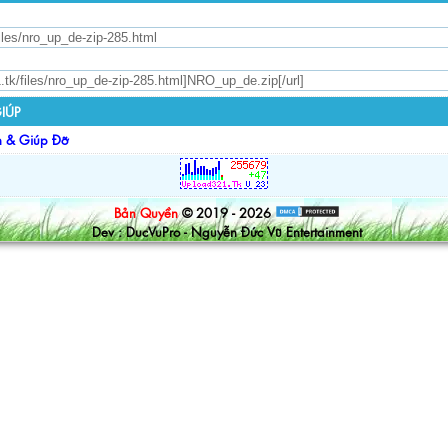
IÚP
n & Giúp Đỡ
Bản Quyền
© 2019 - 2026
Dev : DucVuPro - Nguyễn Đức Vũ Entertainment