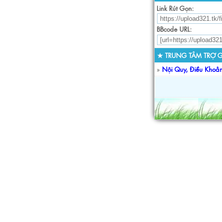
Link Rút Gọn:
BBcode URL:
★ TRUNG TÂM TRỢ G
»
Nội Quy, Điều Khoả