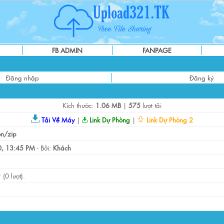
FB ADMIN
FANPAGE
Đăng nhập
Đăng ký
Kích thước:
1.06 MB
|
575
lượt tải
Tải Về Máy
|
Link Dự Phòng
|
Link Dự Phòng 2
on/zip
, 13:45 PM
- Bởi:
Khách
(0 lượt).