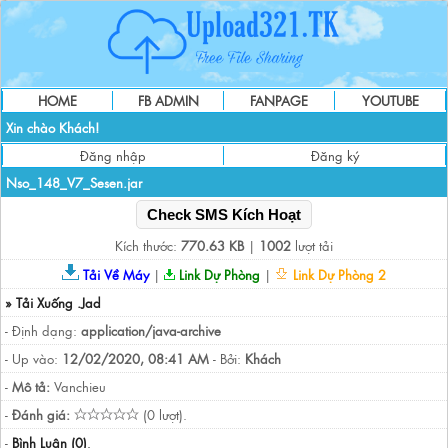
HOME
FB ADMIN
FANPAGE
YOUTUBE
Xin chào Khách!
Đăng nhập
Đăng ký
Nso_148_V7_Sesen.jar
Check SMS Kích Hoạt
Kích thước:
770.63 KB
|
1002
lượt tải
Tải Về Máy
|
Link Dự Phòng
|
Link Dự Phòng 2
» Tải Xuống .Jad
- Định dạng:
application/java-archive
- Up vào:
12/02/2020, 08:41 AM
- Bởi:
Khách
-
Mô tả:
Vanchieu
-
Đánh giá:
(0 lượt).
-
Bình Luận (0)
.