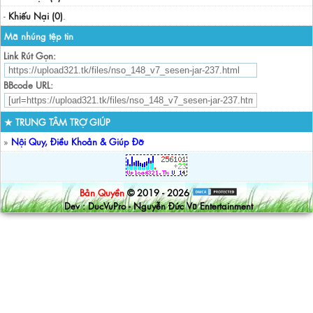
-
Khiếu Nại (0)
.
Mã nhúng tệp tin
Link Rút Gọn:
BBcode URL:
★ TRUNG TÂM TRỢ GIÚP
»
Nội Quy, Điều Khoản & Giúp Đỡ
Bản Quyền
© 2019 - 2026
Dev : DucVuPro - Nguyễn Đức Vũ Entertainment