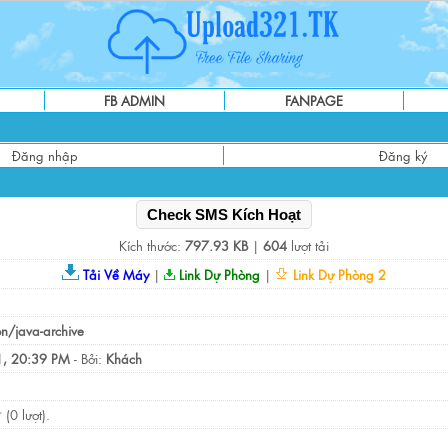
FB ADMIN
FANPAGE
Đăng nhập
Đăng ký
Check SMS Kích Hoạt
Kích thước:
797.93 KB
|
604
lượt tải
Tải Về Máy
|
Link Dự Phòng
|
Link Dự Phòng 2
on/java-archive
, 20:39 PM
- Bởi:
Khách
(0 lượt).