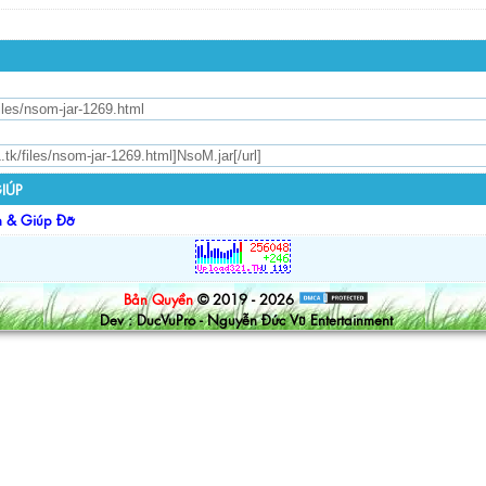
IÚP
n & Giúp Đỡ
Bản Quyền
© 2019 - 2026
Dev : DucVuPro - Nguyễn Đức Vũ Entertainment