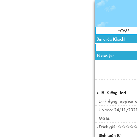
HOME
Xin chào Khách!
NsoM.jar
» Tải Xuống .Jad
- Định dạng:
applicati
- Up vào:
24/11/2021
-
Mô tả:
-
Đánh giá:
-
Bình Luận (0)
.