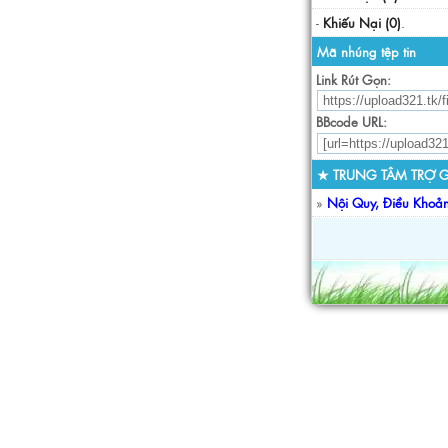
-
Khiếu Nại (0)
.
Mã nhúng tệp tin
Link Rút Gọn:
BBcode URL:
★ TRUNG TÂM TRỢ G
»
Nội Quy, Điều Khoả