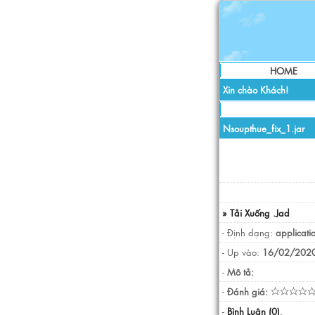
HOME
Xin chào Khách!
Nsoupthue_fix_1.jar
» Tải Xuống .Jad
- Định dạng:
applicati
- Up vào:
16/02/2020
-
Mô tả:
-
Đánh giá:
-
Bình Luận (0)
.