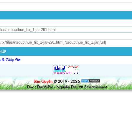
IÚP
n & Giúp Đỡ
Bản Quyền
© 2019 - 2026
Dev : DucVuPro - Nguyễn Đức Vũ Entertainment