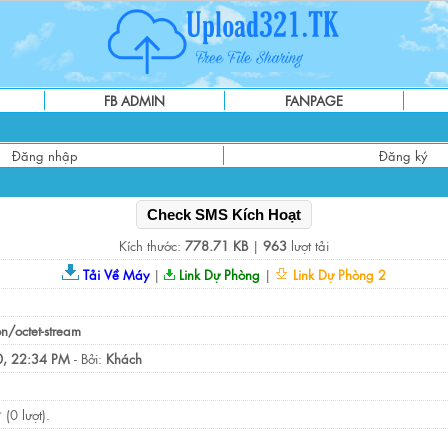
FB ADMIN
FANPAGE
Đăng nhập
Đăng ký
Check SMS Kích Hoạt
Kích thước:
778.71 KB
|
963
lượt tải
Tải Về Máy
|
Link Dự Phòng
|
Link Dự Phòng 2
on/octet-stream
, 22:34 PM
- Bởi:
Khách
(0 lượt).