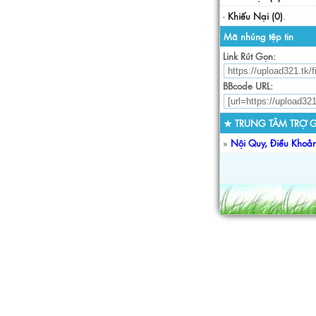
-
Khiếu Nại (0)
.
Mã nhúng tệp tin
Link Rút Gọn:
BBcode URL:
★ TRUNG TÂM TRỢ G
»
Nội Quy, Điều Khoả