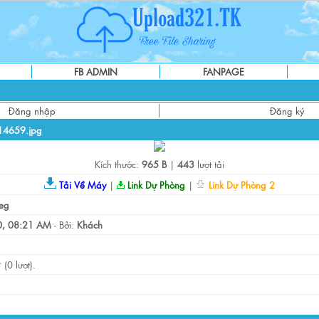
FB ADMIN
FANPAGE
Đăng nhập
Đăng ký
4659.jpg
Kích thước:
965 B
|
443
lượt tải
Tải Về Máy
|
Link Dự Phòng
|
Link Dự Phòng 2
eg
, 08:21 AM
- Bởi:
Khách
(0 lượt).