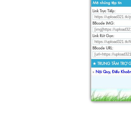
Mã nhúng tệp tin
Link Trực Tiếp:
BBcode IMG:
Link Rút Gọn:
BBcode URL:
★ TRUNG TÂM TRỢ G
»
Nội Quy, Điều Khoả