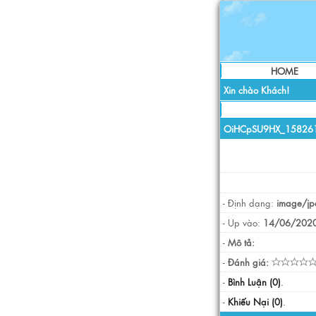
HOME
Xin chào Khách!
OiHCpSU9HX_158261
- Định dạng:
image/jp
- Up vào:
14/06/2020
-
Mô tả:
-
Đánh giá:
-
Bình Luận (0)
.
-
Khiếu Nại (0)
.