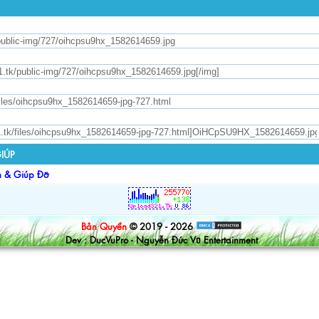
IÚP
n & Giúp Đỡ
Bản Quyền
© 2019 - 2026
Dev : DucVuPro - Nguyễn Đức Vũ Entertainment