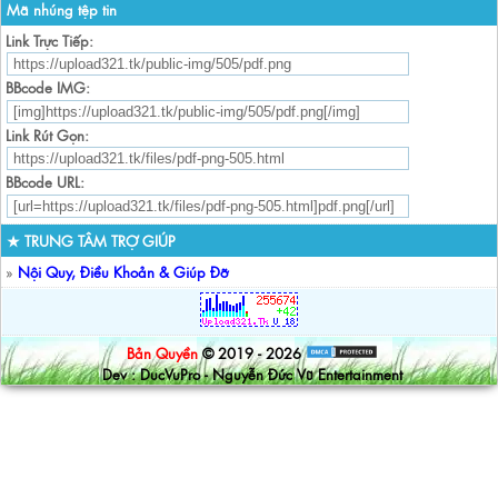
Mã nhúng tệp tin
Link Trực Tiếp:
BBcode IMG:
Link Rút Gọn:
BBcode URL:
★ TRUNG TÂM TRỢ GIÚP
»
Nội Quy, Điều Khoản & Giúp Đỡ
Bản Quyền
© 2019 - 2026
Dev : DucVuPro - Nguyễn Đức Vũ Entertainment