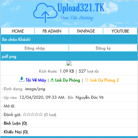
HOME
FB ADMIN
FANPAGE
YOUTUBE
Xin chào Khách!
Đăng nhập
Đăng ký
pdf.png
Kích thước:
1.09 KB
|
527
lượt tải
Tải Về Máy
|
Link Dự Phòng
|
Link Dự Phòng 2
- Định dạng:
image/png
- Up vào:
12/04/2020, 09:33 AM
- Bởi:
Nguyễn Đức Vũ
-
Mô tả:
-
Đánh giá:
(0 lượt).
-
Bình Luận (0)
.
-
Khiếu Nại (0)
.