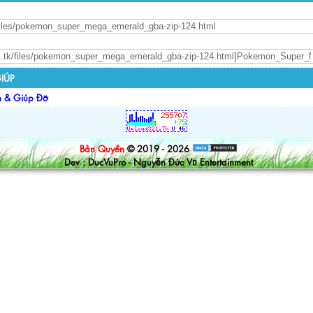
IÚP
n & Giúp Đỡ
Bản Quyền
© 2019 - 2026
Dev : DucVuPro - Nguyễn Đức Vũ Entertainment