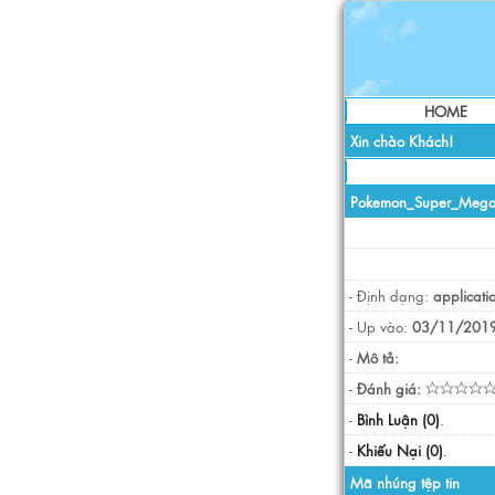
HOME
Xin chào Khách!
Pokemon_Super_Mega
- Định dạng:
applicati
- Up vào:
03/11/2019
-
Mô tả:
-
Đánh giá:
-
Bình Luận (0)
.
-
Khiếu Nại (0)
.
Mã nhúng tệp tin