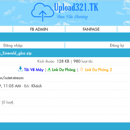
FB ADMIN
FANPAGE
Đăng nhập
Đăng ký
_Emerald_gba.zip
Kích thước:
128 KB
|
980
lượt tải
Tải Về Máy
|
Link Dự Phòng
|
Link Dự Phòng 2
on/octet-stream
, 11:05 AM
- Bởi:
Khách
(0 lượt).