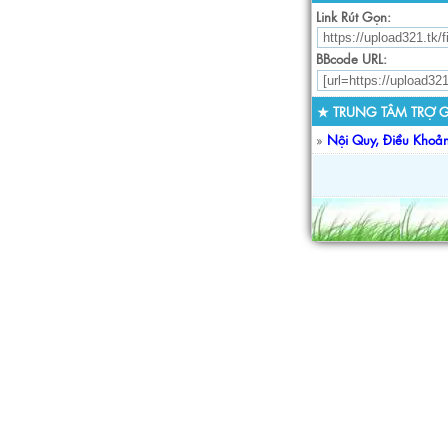
Link Rút Gọn:
BBcode URL:
★ TRUNG TÂM TRỢ G
»
Nội Quy, Điều Khoả