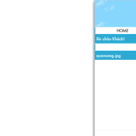
HOME
Xin chào Khách!
quancong.jpg