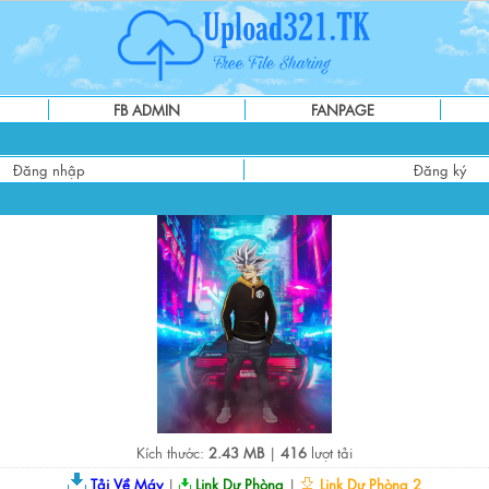
FB ADMIN
FANPAGE
Đăng nhập
Đăng ký
Kích thước:
2.43 MB
|
416
lượt tải
Tải Về Máy
|
Link Dự Phòng
|
Link Dự Phòng 2