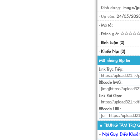
- Định dạng:
image/jp
- Up vào:
24/05/2020
-
Mô tả:
-
Đánh giá:
-
Bình Luận (0)
.
-
Khiếu Nại (0)
.
Mã nhúng tệp tin
Link Trực Tiếp:
BBcode IMG:
Link Rút Gọn:
BBcode URL:
★ TRUNG TÂM TRỢ G
»
Nội Quy, Điều Khoả