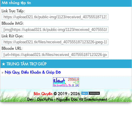
Mã nhúng tệp tin
Link Trực Tiếp:
BBcode IMG:
Link Rút Gọn:
BBcode URL:
★ TRUNG TÂM TRỢ GIÚP
»
Nội Quy, Điều Khoản & Giúp Đỡ
Bản Quyền
© 2019 - 2026
Dev : DucVuPro - Nguyễn Đức Vũ Entertainment