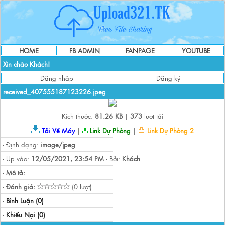
HOME
FB ADMIN
FANPAGE
YOUTUBE
Xin chào Khách!
Đăng nhập
Đăng ký
received_407555187123226.jpeg
Kích thước:
81.26 KB
|
373
lượt tải
Tải Về Máy
|
Link Dự Phòng
|
Link Dự Phòng 2
- Định dạng:
image/jpeg
- Up vào:
12/05/2021, 23:54 PM
- Bởi:
Khách
-
Mô tả:
-
Đánh giá:
(0 lượt).
-
Bình Luận (0)
.
-
Khiếu Nại (0)
.