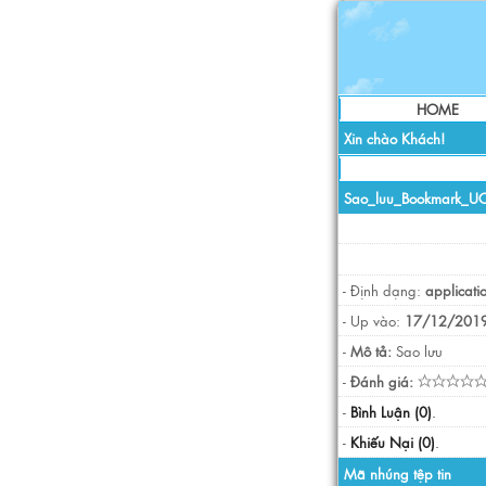
HOME
Xin chào Khách!
Sao_luu_Bookmark_U
- Định dạng:
applicati
- Up vào:
17/12/2019
-
Mô tả:
Sao lưu
-
Đánh giá:
-
Bình Luận (0)
.
-
Khiếu Nại (0)
.
Mã nhúng tệp tin