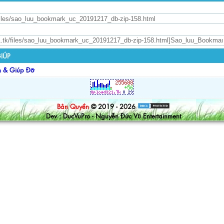
IÚP
n & Giúp Đỡ
Bản Quyền
© 2019 - 2026
Dev : DucVuPro - Nguyễn Đức Vũ Entertainment