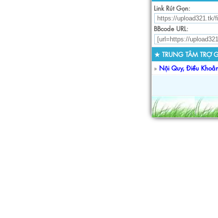
Link Rút Gọn:
BBcode URL:
★ TRUNG TÂM TRỢ G
»
Nội Quy, Điều Khoả