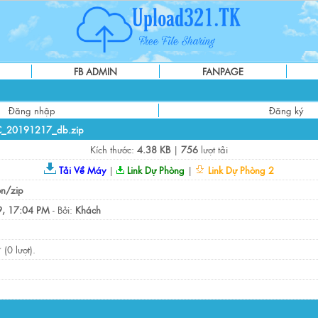
FB ADMIN
FANPAGE
Đăng nhập
Đăng ký
C_20191217_db.zip
Kích thước:
4.38 KB
|
756
lượt tải
Tải Về Máy
|
Link Dự Phòng
|
Link Dự Phòng 2
on/zip
, 17:04 PM
- Bởi:
Khách
(0 lượt).