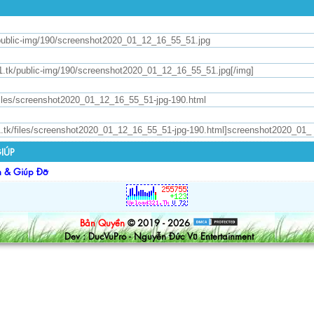
IÚP
n & Giúp Đỡ
Bản Quyền
© 2019 - 2026
Dev : DucVuPro - Nguyễn Đức Vũ Entertainment