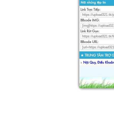
Mã nhúng tệp tin
Link Trực Tiếp:
BBcode IMG:
Link Rút Gọn:
BBcode URL:
★ TRUNG TÂM TRỢ G
»
Nội Quy, Điều Khoả