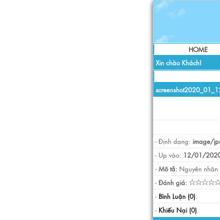
HOME
Xin chào Khách!
screenshot2020_01_
- Định dạng:
image/jp
- Up vào:
12/01/2020
-
Mô tả:
Nguyên nhân
-
Đánh giá:
-
Bình Luận (0)
.
-
Khiếu Nại (0)
.