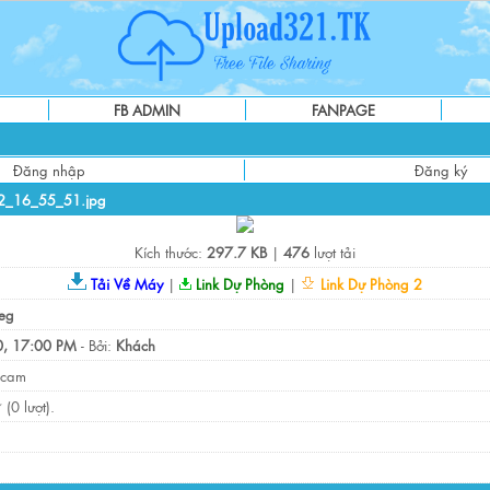
FB ADMIN
FANPAGE
Đăng nhập
Đăng ký
12_16_55_51.jpg
Kích thước:
297.7 KB
|
476
lượt tải
Tải Về Máy
|
Link Dự Phòng
|
Link Dự Phòng 2
eg
, 17:00 PM
- Bởi:
Khách
 cam
(0 lượt).