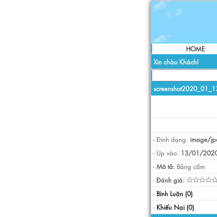
HOME
Xin chào Khách!
screenshot2020_01_
- Định dạng:
image/jp
- Up vào:
13/01/2020
-
Mô tả:
Bảng cấm
-
Đánh giá:
-
Bình Luận (0)
.
-
Khiếu Nại (0)
.