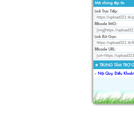
Mã nhúng tệp tin
Link Trực Tiếp:
BBcode IMG:
Link Rút Gọn:
BBcode URL:
★ TRUNG TÂM TRỢ G
»
Nội Quy, Điều Khoả