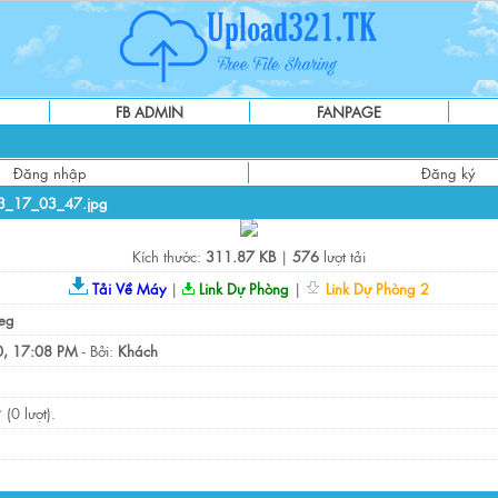
FB ADMIN
FANPAGE
Đăng nhập
Đăng ký
13_17_03_47.jpg
Kích thước:
311.87 KB
|
576
lượt tải
Tải Về Máy
|
Link Dự Phòng
|
Link Dự Phòng 2
eg
, 17:08 PM
- Bởi:
Khách
(0 lượt).