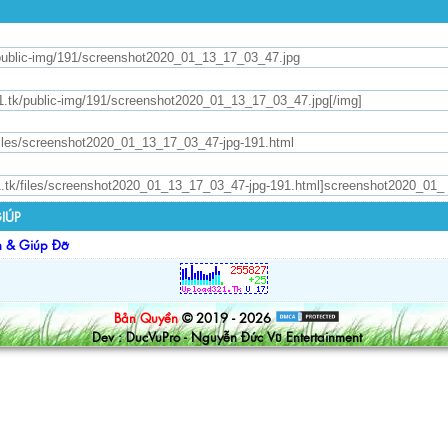
IÚP
n & Giúp Đỡ
Bản Quyền
© 2019 - 2026
Dev : DucVuPro - Nguyễn Đức Vũ Entertainment