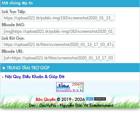
Mã nhúng tệp tin
Link Trực Tiếp:
BBcode IMG:
Link Rút Gọn:
BBcode URL:
★ TRUNG TÂM TRỢ GIÚP
»
Nội Quy, Điều Khoản & Giúp Đỡ
Bản Quyền
© 2019 - 2026
Dev : DucVuPro - Nguyễn Đức Vũ Entertainment