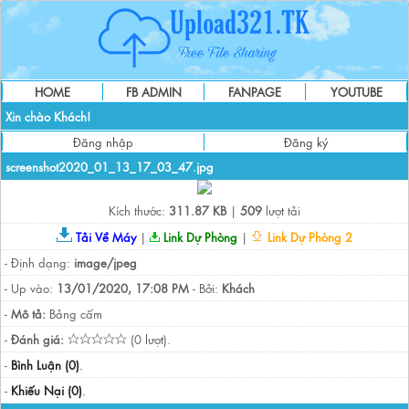
HOME
FB ADMIN
FANPAGE
YOUTUBE
Xin chào Khách!
Đăng nhập
Đăng ký
screenshot2020_01_13_17_03_47.jpg
Kích thước:
311.87 KB
|
509
lượt tải
Tải Về Máy
|
Link Dự Phòng
|
Link Dự Phòng 2
- Định dạng:
image/jpeg
- Up vào:
13/01/2020, 17:08 PM
- Bởi:
Khách
-
Mô tả:
Bảng cấm
-
Đánh giá:
(0 lượt).
-
Bình Luận (0)
.
-
Khiếu Nại (0)
.