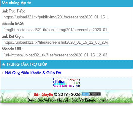
Mã nhúng tệp tin
Link Trực Tiếp:
BBcode IMG:
Link Rút Gọn:
BBcode URL:
★ TRUNG TÂM TRỢ GIÚP
»
Nội Quy, Điều Khoản & Giúp Đỡ
Bản Quyền
© 2019 - 2026
Dev : DucVuPro - Nguyễn Đức Vũ Entertainment