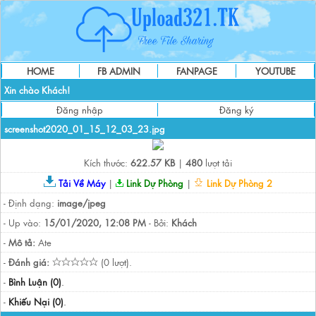
HOME
FB ADMIN
FANPAGE
YOUTUBE
Xin chào Khách!
Đăng nhập
Đăng ký
screenshot2020_01_15_12_03_23.jpg
Kích thước:
622.57 KB
|
480
lượt tải
Tải Về Máy
|
Link Dự Phòng
|
Link Dự Phòng 2
- Định dạng:
image/jpeg
- Up vào:
15/01/2020, 12:08 PM
- Bởi:
Khách
-
Mô tả:
Ate
-
Đánh giá:
(0 lượt).
-
Bình Luận (0)
.
-
Khiếu Nại (0)
.