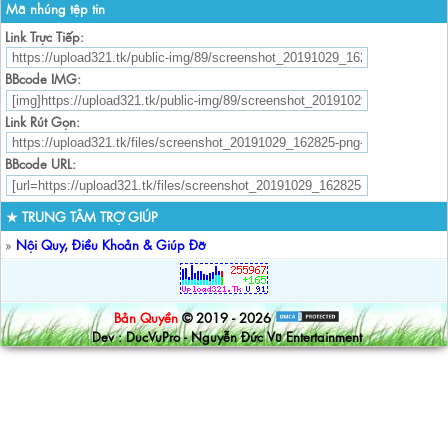
Mã nhúng tệp tin
Link Trực Tiếp:
BBcode IMG:
Link Rút Gọn:
BBcode URL:
★ TRUNG TÂM TRỢ GIÚP
»
Nội Quy, Điều Khoản & Giúp Đỡ
Bản Quyền
© 2019 - 2026
Dev : DucVuPro - Nguyễn Đức Vũ Entertainment