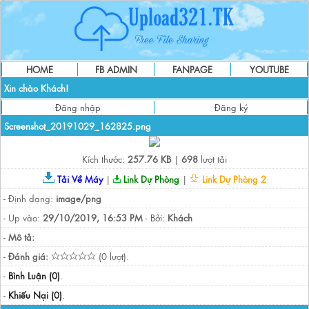
HOME
FB ADMIN
FANPAGE
YOUTUBE
Xin chào Khách!
Đăng nhập
Đăng ký
Screenshot_20191029_162825.png
Kích thước:
257.76 KB
|
698
lượt tải
Tải Về Máy
|
Link Dự Phòng
|
Link Dự Phòng 2
- Định dạng:
image/png
- Up vào:
29/10/2019, 16:53 PM
- Bởi:
Khách
-
Mô tả:
-
Đánh giá:
(0 lượt).
-
Bình Luận (0)
.
-
Khiếu Nại (0)
.