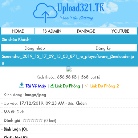
HOME
FB ADMIN
FANPAGE
YOUTUBE
Xin chào Khách!
Đăng nhập
Đăng ký
Screenshot_2019_12_17_09_13_03_871_ru_playsoftware_j2meloader.jp
g
Kích thước:
656.58 KB
|
568
lượt tải
Tải Về Máy
|
Link Dự Phòng
|
Link Dự Phòng 2
- Định dạng:
image/jpeg
- Up vào:
17/12/2019, 09:23 AM
- Bởi:
Khách
-
Mô tả:
Dịch
-
Đánh giá:
(0 lượt).
-
Bình Luận (0)
.
-
Khiếu Nại (0)
.