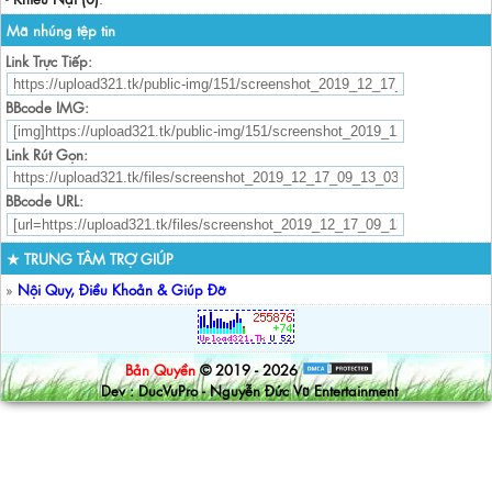
Mã nhúng tệp tin
Link Trực Tiếp:
BBcode IMG:
Link Rút Gọn:
BBcode URL:
★ TRUNG TÂM TRỢ GIÚP
»
Nội Quy, Điều Khoản & Giúp Đỡ
Bản Quyền
© 2019 - 2026
Dev : DucVuPro - Nguyễn Đức Vũ Entertainment